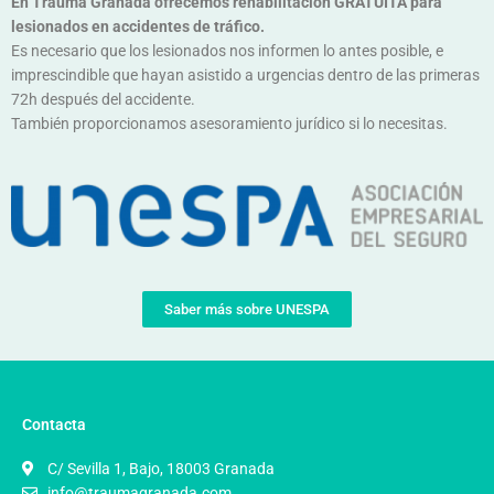
En Trauma Granada ofrecemos rehabilitación
GRATUITA
para
lesionados en accidentes de tráfico.
Es necesario que los lesionados nos informen lo antes posible, e
imprescindible que hayan asistido a urgencias dentro de las primeras
72h después del accidente.
También proporcionamos asesoramiento jurídico si lo necesitas.
Saber más sobre UNESPA
Contacta
C/ Sevilla 1, Bajo, 18003 Granada
info@traumagranada.com