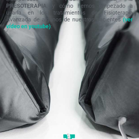
PRESOTERAPIA
, y cómo hemos empezado a
usarla en los tratamientos de Fisioterapia
Avanzada de algunos de nuestros pacientes
(ver
vídeo en youtube)
: