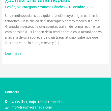
Lesión
,
Sin categoría
/
Vanesa Sánchez
/
18 octubre, 2022
Una tendinopatía es cualquier afección cuyo origen está en los
tendones. En la clínica de fisioterapia y centro médico Trauma
Granada, nuestros fisioterapeutas tratan de forma recurrente
esta patología. “El origen de la tendinopatia en la actualidad va
más allá de una sobrecarga o un traumatismo, sabemos que
factores como la edad, el sexo y […]
Leer más »
Contacta
C/ Sevilla 1, Bajo, 18003 Granada
info@traumagranada.com