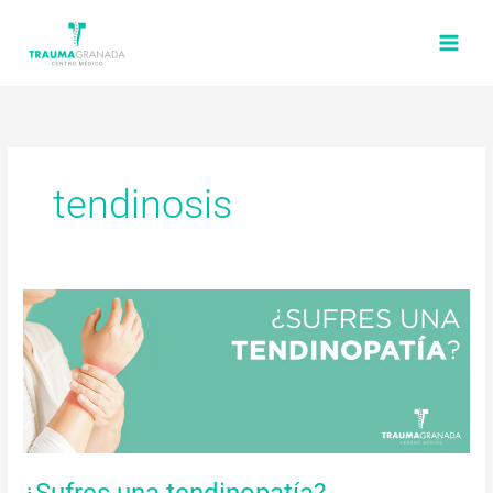
Ir
al
contenido
tendinosis
¿Sufres
una
tendinopatía?
¿Sufres una tendinopatía?