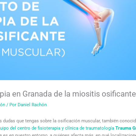
pia en Granada de la miositis osificant
ión
/ Por
Daniel Rachón
as dudas que tengas sobre la osificación muscular, también conocid
uipo del centro de fisioterapia y clínica de traumatología
Trauma G
 es en nuestro entorno, a quiénes afecta más, en qué localizacion