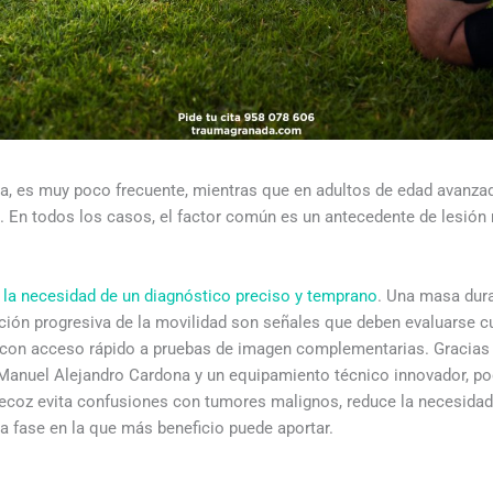
tica, es muy poco frecuente, mientras que en adultos de edad avan
ra. En todos los casos, el factor común es un antecedente de lesión
la necesidad de un diagnóstico preciso y temprano
. Una masa dura
tación progresiva de la movilidad son señales que deben evaluarse
y con acceso rápido a pruebas de imagen complementarias. Gracias
Manuel Alejandro Cardona y un equipamiento técnico innovador, po
ecoz evita confusiones con tumores malignos, reduce la necesidad 
 la fase en la que más beneficio puede aportar.