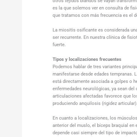
otros tejidos blandos se vayan transfor
es la que solemos ver en consulta de fisi
que tratamos con más frecuencia es el de
La miositis osificante es considerada un
ser recurrente. En nuestra clínica de fi
fuerte.
Tipos y localizaciones frecuentes
Podemos hablar de tres variantes principa
manifestarse desde edades tempranas. La
está directamente asociada a golpes o h
enfermedades neurológicas, ya sean del ce
articulaciones afectadas favorece que lo
produciendo anquilosis (rigidez articular)
En cuanto a localizaciones, los músculos
anterior del muslo, el bíceps braquial en
depende casi siempre del tipo de impacto