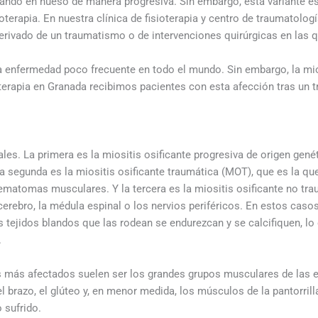
mando en hueso de manera progresiva. Sin embargo, esta variante 
oterapia. En nuestra clínica de fisioterapia y centro de traumatolo
rivado de un traumatismo o de intervenciones quirúrgicas en las q
a enfermedad poco frecuente en todo el mundo. Sin embargo, la mio
sioterapia en Granada recibimos pacientes con esta afección tras un
les. La primera es la miositis osificante progresiva de origen gen
 segunda es la miositis osificante traumática (MOT), que es la qu
ematomas musculares. Y la tercera es la miositis osificante no tr
rebro, la médula espinal o los nervios periféricos. En estos casos
s tejidos blandos que las rodean se endurezcan y se calcifiquen, l
.
 más afectados suelen ser los grandes grupos musculares de las ex
 el brazo, el glúteo y, en menor medida, los músculos de la pantorri
 sufrido.