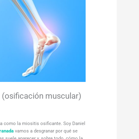
e (osificación muscular)
a como la miositis osificante. Soy Daniel
ranada
vamos a desgranar por qué se
es suele aparecer y, sobre todo, cómo la