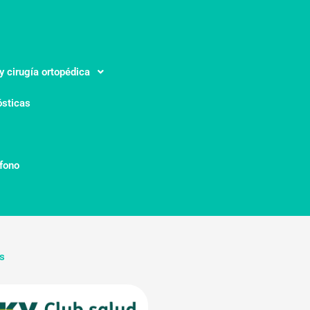
y cirugía ortopédica
ósticas
éfono
s