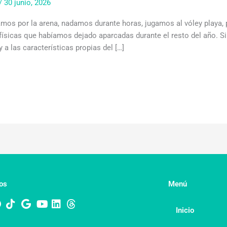
/
30 junio, 2026
mos por la arena, nadamos durante horas, jugamos al vóley playa
 físicas que habíamos dejado aparcadas durante el resto del año. 
y a las características propias del […]
os
Menú
Inicio