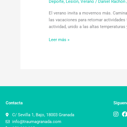
Deporte
,
Lesión
,
Verano
/
Daniel Rachón
El verano invita a movernos más. Camina
las vacaciones para retomar actividades
actividad, unido a las altas temperaturas 
Leer más »
Contacta
Síguen
C/ Sevilla 1, Bajo, 18003 Granada
info@traumagranada.com