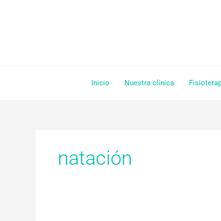
Ir
al
contenido
Inicio
Nuestra clínica
Fisiotera
natación