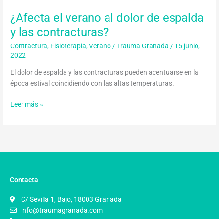
y
¿Afecta el verano al dolor de espalda
las
contracturas?
y las contracturas?
Contractura
,
Fisioterapia
,
Verano
/
Trauma Granada
/
15 junio,
2022
El dolor de espalda y las contracturas pueden acentuarse en la
época estival coincidiendo con las altas temperaturas.
Leer más »
Contacta
C/ Sevilla 1, Bajo, 18003 Granada
info@traumagranada.com