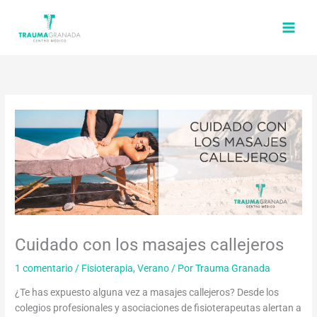
Ir
al
contenido
Cuidado con los masajes callejeros
1 comentario
/
Fisioterapia
,
Verano
/ Por
Trauma Granada
¿Te has expuesto alguna vez a masajes callejeros? Desde los
colegios profesionales y asociaciones de fisioterapeutas alertan a