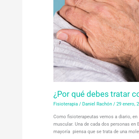
con
fisioterapia
una
contractura?
¿Por qué debes tratar co
Fisioterapia
/
Daniel Rachón
/
29 enero, 
Como fisioterapeutas vemos a diario, en 
muscular. Una de cada dos personas en Es
mayoría piensa que se trata de una moles