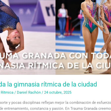
 la gimnasia rítmica de la ciudad
 Rítmica
/
Daniel Rachón
/
24 octubre, 2025
porte y pocas disciplinas reflejan mejor la combinación de esfuerzo
as de entrenamiento, constancia y pasión. En Trauma Granada cree