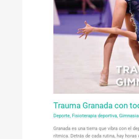
toda
la
gimnasia
rítmica
de
la
ciudad
Trauma Granada con toda
Deporte
,
Fisioterapia deportiva
,
Gimnasia
Granada es una tierra que vibra con el de
rítmica. Detrás de cada rutina, hay hor