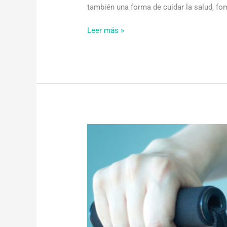
también una forma de cuidar la salud, fo
Leer más »
Tratamiento
de
fisioterapia
para
la
atrofia
muscular
en