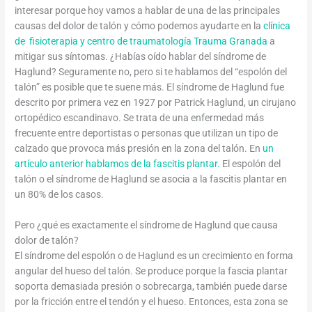
interesar porque hoy vamos a hablar de una de las principales
causas del dolor de talón y cómo podemos ayudarte en la
clínica
de fisioterapia y centro de traumatología Trauma Granada
a
mitigar sus síntomas. ¿Habías oído hablar del síndrome de
Haglund? Seguramente no, pero si te hablamos del “espolón del
talón” es posible que te suene más. El síndrome de Haglund fue
descrito por primera vez en 1927 por Patrick Haglund, un cirujano
ortopédico escandinavo. Se trata de una enfermedad más
frecuente entre deportistas o personas que utilizan un tipo de
calzado que provoca más presión en la zona del talón. En
un
artículo anterior hablamos de la fascitis plantar.
El espolón del
talón o el síndrome de Haglund se asocia a la fascitis plantar en
un 80% de los casos.
Pero ¿qué es exactamente el síndrome de Haglund que causa
dolor de talón?
El síndrome del espolón o de Haglund es un crecimiento en forma
angular del hueso del talón. Se produce porque la fascia plantar
soporta demasiada presión o sobrecarga, también puede darse
por la fricción entre el tendón y el hueso. Entonces, esta zona se