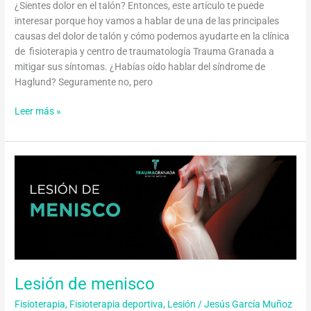
¿Sientes dolor en el talón? Entonces, este artículo te puede
interesar porque hoy vamos a hablar de una de las principales
causas del dolor de talón y cómo podemos ayudarte en la clínica
de fisioterapia y centro de traumatología Trauma Granada a
mitigar sus síntomas. ¿Habías oído hablar del síndrome de
Haglund? Seguramente no, pero
Leer más »
Lesión
de
menisco
Lesión de menisco
Fisioterapia
,
Fisioterapia deportiva
,
Lesión
/
Jesús García Muñoz