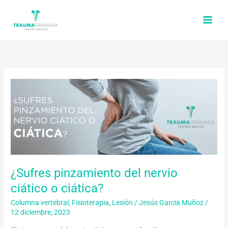
Ir
al
contenido
¿Sufres
pinzamiento
del
nervio
ciático
o
ciática?
¿Sufres pinzamiento del nervio
ciático o ciática?
Columna vertebral
,
Fisioterapia
,
Lesión
/
Jesús García Muñoz
/
12 diciembre, 2023