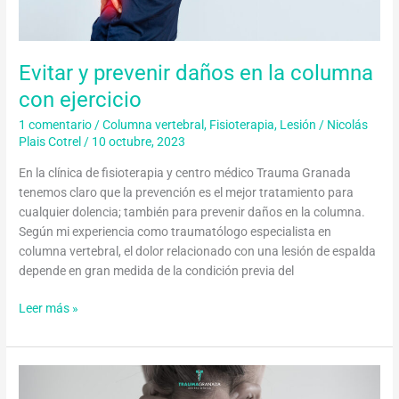
la
columna
con
Evitar y prevenir daños en la columna
ejercicio
con ejercicio
1 comentario
/
Columna vertebral
,
Fisioterapia
,
Lesión
/
Nicolás
Plais Cotrel
/
10 octubre, 2023
En la clínica de fisioterapia y centro médico Trauma Granada
tenemos claro que la prevención es el mejor tratamiento para
cualquier dolencia; también para prevenir daños en la columna.
Según mi experiencia como traumatólogo especialista en
columna vertebral, el dolor relacionado con una lesión de espalda
depende en gran medida de la condición previa del
Leer más »
Pinzamiento
de