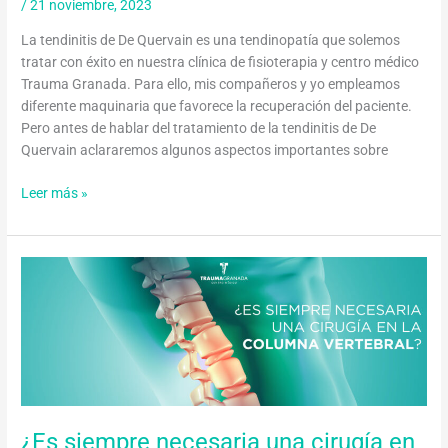
/
21 noviembre, 2023
La tendinitis de De Quervain es una tendinopatía que solemos
tratar con éxito en nuestra clínica de fisioterapia y centro médico
Trauma Granada. Para ello, mis compañeros y yo empleamos
diferente maquinaria que favorece la recuperación del paciente.
Pero antes de hablar del tratamiento de la tendinitis de De
Quervain aclararemos algunos aspectos importantes sobre
Leer más »
¿Es
siempre
necesaria
una
cirugía
en
la
columna
¿Es siempre necesaria una cirugía en
vertebral?