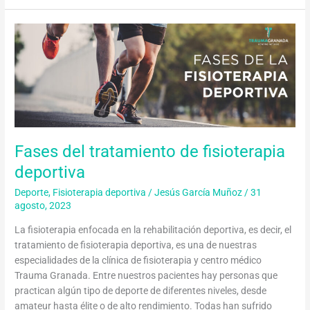
Fases
del
tratamiento
de
fisioterapia
deportiva
Fases del tratamiento de fisioterapia
deportiva
Deporte
,
Fisioterapia deportiva
/
Jesús García Muñoz
/
31
agosto, 2023
La fisioterapia enfocada en la rehabilitación deportiva, es decir, el
tratamiento de fisioterapia deportiva, es una de nuestras
especialidades de la clínica de fisioterapia y centro médico
Trauma Granada. Entre nuestros pacientes hay personas que
practican algún tipo de deporte de diferentes niveles, desde
amateur hasta élite o de alto rendimiento. Todas han sufrido