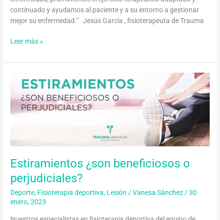
continuado y ayudamos al paciente y a su entorno a gestionar
mejor su enfermedad.” Jesús García , fisioterapeuta de Trauma
Leer más »
Estiramientos
¿son
beneficiosos
o
perjudiciales?
Estiramientos ¿son beneficiosos o
perjudiciales?
Deporte
,
Fisioterapia deportiva
,
Lesión
/
Vanesa Sánchez
/
30
enero, 2023
Nuestros especialistas en fisioterapia deportiva del equipo de