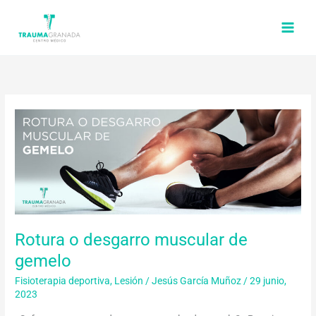
Ir
al
contenido
Rotura
o
desgarro
muscular
de
gemelo
Rotura o desgarro muscular de
gemelo
Fisioterapia deportiva
,
Lesión
/
Jesús García Muñoz
/
29 junio,
2023