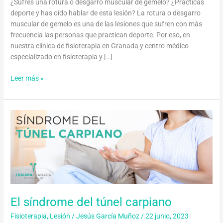
¿Sufres una rotura o desgarro muscular de gemelo? ¿Practicas
deporte y has oído hablar de esta lesión? La rotura o desgarro
muscular de gemelo es una de las lesiones que sufren con más
frecuencia las personas que practican deporte. Por eso, en
nuestra clínica de fisioterapia en Granada y centro médico
especializado en fisioterapia y […]
Leer más »
El
síndrome
del
túnel
carpiano
El síndrome del túnel carpiano
Fisioterapia
,
Lesión
/
Jesús García Muñoz
/
22 junio, 2023