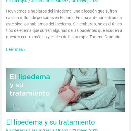
Fisioterapia
/
Jesús García Muñoz
/
30 mayo, 2023
Hoy vamos a hablaros del linfedema, una afección que sufren
casi un millón de personas en España. En una anterior entrada a
este blog, os hablamos del lipedema. Sin embargo, no es el único
tipo de edema que sufren algunas de las pacientes que acuden a
nuestro centro médico y clínica de fisioterapia Trauma Granada.
Leer más »
El
lipedema
y
su
tratamiento
El lipedema y su tratamiento
Fisioterapia
/
Jesús García Muñoz
/
23 mayo, 2023